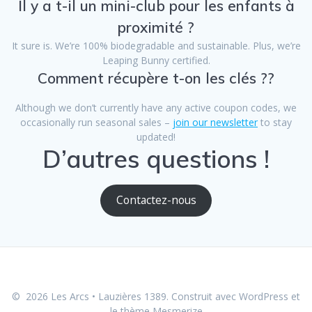
Il y a t-il un mini-club pour les enfants à
proximité ?
It sure is. We’re 100% biodegradable and sustainable. Plus, we’re
Leaping Bunny certified.
Comment récupère t-on les clés ??
Although we don’t currently have any active coupon codes, we
occasionally run seasonal sales –
join our newsletter
to stay
updated!
D’autres questions !
Contactez-nous
© 2026 Les Arcs • Lauzières 1389. Construit avec WordPress et
le
thème Mesmerize